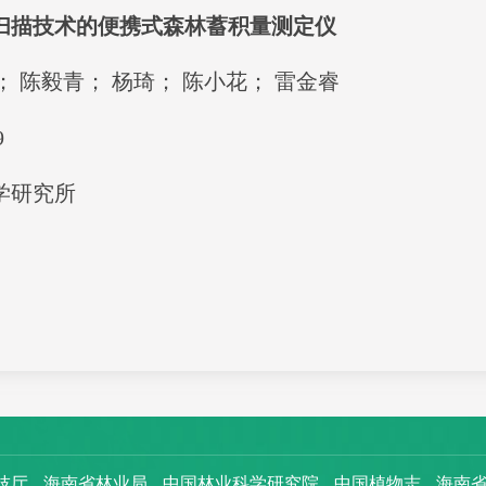
扫描技术的便携式森林蓄积量测定仪
；
陈毅青；
杨琦；
陈小花；
雷金睿
9
学研究所
技厅
海南省林业局
中国林业科学研究院
中国植物志
海南