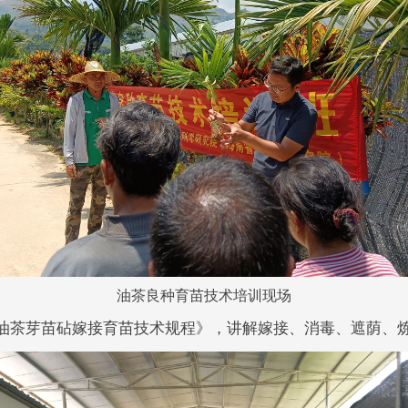
油茶良种育苗技术培训现场
2016《油茶芽苗砧嫁接育苗技术规程》，讲解嫁接、消毒、遮荫