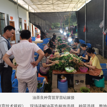
油茶良种育苗芽苗砧嫁接
培育技术规程》，现场讲解油茶造林地选择、种苗选择、整地