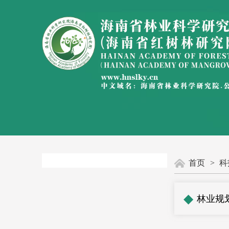
首页
>
科
◆
林业规