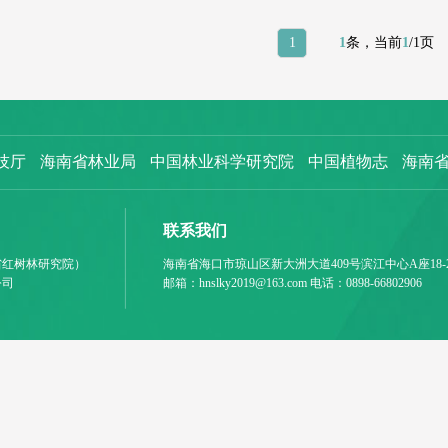
1
1
条，当前
1
/1页
技厅
海南省林业局
中国林业科学研究院
中国植物志
海南
联系我们
省红树林研究院）
海南省海口市琼山区新大洲大道409号滨江中心A座18-
公司
邮箱：hnslky2019@163.com 电话：0898-66802906