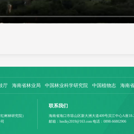
技厅
海南省林业局
中国林业科学研究院
中国植物志
海南
联系我们
省红树林研究院）
海南省海口市琼山区新大洲大道409号滨江中心A座18-
公司
邮箱：hnslky2019@163.com 电话：0898-66802906