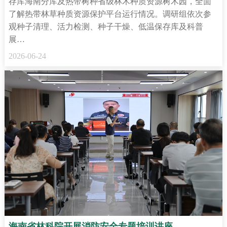
存库海南分库及热带树种省级林木种质资源树木园，全面
了解热带林草种质资源保护平台运行情况。调研组依次参
观种子清理、活力检测、种子干燥、低温保存库及科普
展…
2026-06-24
海南省林科院开展消防安全专题培训讲座