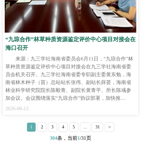
“九琼合作”林草种质资源鉴定评价中心项目对接会在
海口召开
来源：九三学社海南省委员会6月11日，“九琼合作”林
草种质资源鉴定评价中心项目对接会在九三学社海南省委
员会机关召开。九三学社海南省委专职副主委黄东勉，海
南省林木种子（苗）总站站长张伟、副站长薛荟，海南省
林业科学研究院院长陈毅青、副院长黄青平、所长陈彧参
加会议。会议围绕落实“九琼合作”协议部署，加快推…
2026-06-12
1
2
3
4
5
...
31
>
304
条，当前
1
/31页