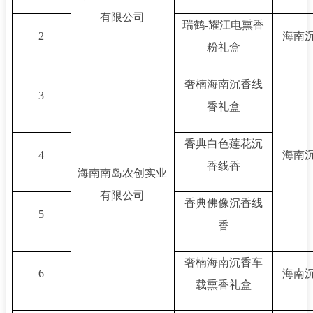
有限公司
瑞鹤-耀江电熏香
2
海南沉
粉礼盒
奢楠海南沉香线
3
香礼盒
香典白色莲花沉
4
海南沉
香线香
海南南岛农创实业
有限公司
香典佛像沉香线
5
香
奢楠海南沉香车
6
海南沉
载熏香礼盒