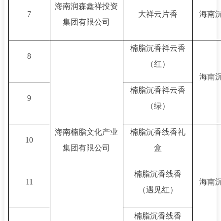
海南润森鑫祥投资
7
大祥云片香
海南沉
集团有限公司
楠脂沉香祥云香
8
（红）
海南沉
楠脂沉香祥云香
9
（绿）
海南楠脂文化产业
楠脂沉香线香礼
10
集团有限公司
盒
楠脂沉香线香
11
海南沉
（遇见红）
楠脂沉香线香