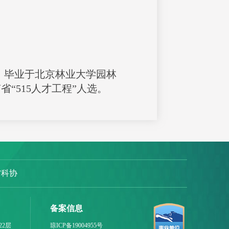
员，毕业于北京林业大学园林
省“515人才工程
”
人选
。
省科协
备案信息
22层
琼ICP备19004955号