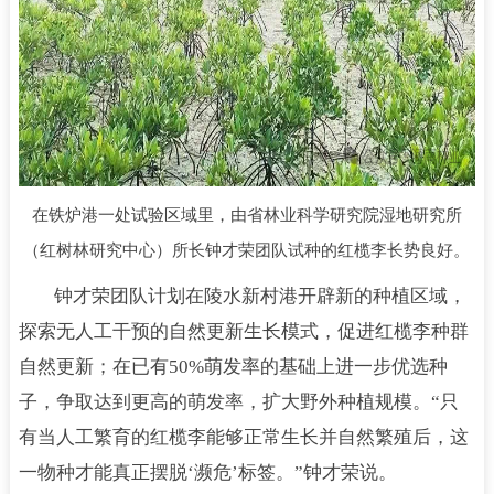
在铁炉港一处试验区域里，由省林业科学研究院湿地研究所
（红树林研究中心）所长钟才荣团队试种的红榄李长势良好。
钟才荣团队计划在陵水新村港开辟新的种植区域，
探索无人工干预的自然更新生长模式，促进红榄李种群
自然更新；在已有50%萌发率的基础上进一步优选种
子，争取达到更高的萌发率，扩大野外种植规模。“只
有当人工繁育的红榄李能够正常生长并自然繁殖后，这
一物种才能真正摆脱‘濒危’标签。”钟才荣说。