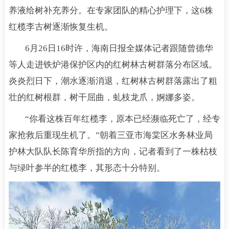
养液给树补充养分。在专家团队的精心护理下，这6株
红榄李古树逐渐恢复生机。
6月26日16时许，海南日报全媒体记者跟随曾德华
等人走进铁炉港保护区内的红树林古树群落分布区域。
炎炎烈日下，潮水逐渐消退，红树林古树群落露出了粗
壮的红树根群，树干屈曲，虬枝龙爪，婀娜多姿。
“你看这株百年红榄李，原本已经濒临死亡了，经专
家抢救后重现生机了。”朝着三亚市海棠区水务林业局
护林大队队长陈育华所指的方向，记者看到了一株枯枝
与绿叶参半的红榄李，其形态十分特别。