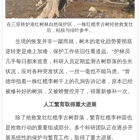
在三亚铁炉港红树林自然保护区，一株红榄李古树经抢救复壮
后，枯枝与绿叶参半。
生境的恢复并非一蹴而就，树木的老化趋势要彻底
逆转更是难上加难，保护工作依旧任重道远。“护林员
几乎每日都来巡查，科研人员定期监测古树群落的生长
状况，应对各种突发状况，一丝一毫也不能马虎。”曾
德华指着一株红榄李树干上的孔洞告诉记者，原本已经
被修补好的树洞，又被螃蟹挖开了，得重新修补一次。
人工繁育取得重大进展
除了抢救复壮红榄李古树群落，繁育红榄李种苗也
是抢救行动的重要组成部分。多个科研团队正在逐步开
展系统性的保护与繁育工作，取得了重大进展。