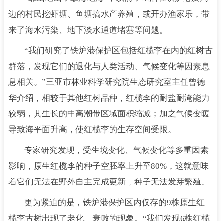
边的村民挖虾塘、鱼塘搞水产养殖，或开办渔家乐，带
来了海水污染、地下淡水通道堵塞等问题。
“我们研究了铁炉港保护区包括红榄李在内的红树古
群落，发现它们的退化与人类活动、气候变化等因素息
息相关。”三亚市林业科学研究院生态研究室主任曾德
华介绍，相较于其他红树品种，红榄李的耐盐耐淹能力
较弱，其生长的中高潮带区域面积缩减；加之气候变暖
导致海平面升高，使红榄李的生存空间受限。
专家研究发现，受生境变化、气候变化等多重因素
影响，原生红榄李的种子空胚率上升至80%，这就意味
着它们无法在野外自主完成更新，种子无法发芽繁殖。
更为紧迫的是，铁炉港保护区内仅存的9株原生红
榄李古树出现了老化、衰败的现象。“我们发现6株红榄