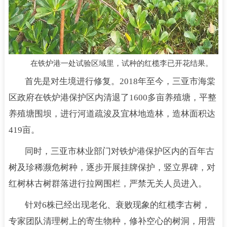
在铁炉港一处试验区域里，试种的红榄李已开花结果。
首先是对生境进行修复。2018年至今，三亚市海棠
区政府在铁炉港保护区内清退了1600多亩养殖塘，平整
养殖塘围坝，进行河道疏浚及宜林地造林，造林面积达
419亩。
同时，三亚市林业部门对铁炉港保护区内的百年古
树及珍稀濒危树种，逐步开展挂牌保护，竖立界碑，对
红树林古树群落进行拉网围栏，严禁无关人员进入。
针对6株已经出现老化、衰败现象的红榄李古树，
专家团队清理树上的寄生物种，修补空心的树洞，用营