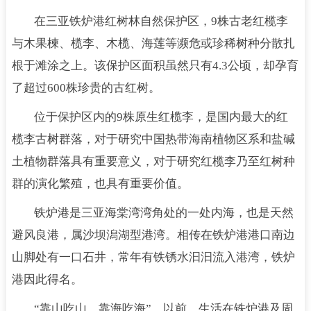
在三亚铁炉港红树林自然保护区，9株古老红榄李
与木果楝、榄李、木榄、海莲等濒危或珍稀树种分散扎
根于滩涂之上。该保护区面积虽然只有4.3公顷，却孕育
了超过600株珍贵的古红树。
位于保护区内的9株原生红榄李，是国内最大的红
榄李古树群落，对于研究中国热带海南植物区系和盐碱
土植物群落具有重要意义，对于研究红榄李乃至红树种
群的演化繁殖，也具有重要价值。
铁炉港是三亚海棠湾湾角处的一处内海，也是天然
避风良港，属沙坝潟湖型港湾。相传在铁炉港港口南边
山脚处有一口石井，常年有铁锈水汩汩流入港湾，铁炉
港因此得名。
“靠山吃山，靠海吃海”，以前，生活在铁炉港及周