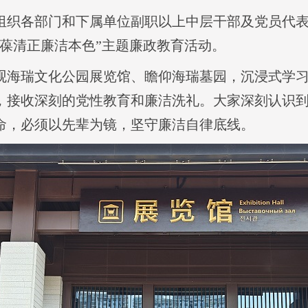
组织各部门和下属单位副职以上中层干部及党员代
永葆清正廉洁本色”主题廉政教育活动。
观海瑞文化公园展览馆、瞻仰海瑞墓园，沉浸式学
，接收深刻的党性教育和廉洁洗礼。大家深刻认识
命，必须以先辈为镜，坚守廉洁自律底线。