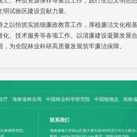
碳汇、种质资源保存等重点工作，践行生态文明思
文明试验区建设贡献力量。
持之以恒抓实抓细廉政教育工作，厚植廉洁文化根
转化、技术服务等各项工作。以清廉建设凝聚发展
围，为全院林业科研高质量发展筑牢廉洁保障。
技厅
海南省林业局
中国林业科学研究院
中国植物志
海南
联系我们
省红树林研究院）
海南省海口市琼山区新大洲大道409号滨江中心A座18-
公司
邮箱：hnslky2019@163.com 电话：0898-66802906