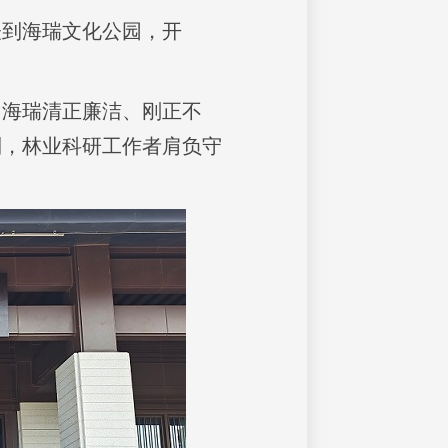
表到海瑞文化公园，开
习海瑞清正廉洁、刚正不
到，林业科研工作者肩负守