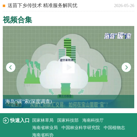
送苗下乡传技术 精准服务解民忧
2026-05-26
视频合集
月投入使用
海南省林科
国家林草种质资源设施保存
调查纪实
“森林生态与植物自然教育科普”系列活动视
海岛“碳”索(深度调查)
快速入口
国家林草局
国家科技部
海南科技厅
海南省林业局
中国林业科学研究院
中国植物志
海南省科协