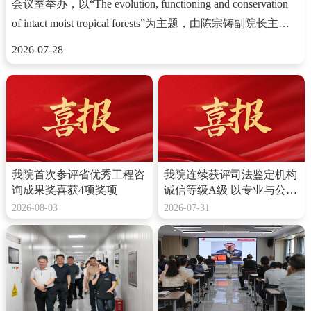
会议室举办，以“The evolution, functioning and conservation
of intact moist tropical forests”为主题，由陈宗铸副院长主
持，院内外相关领域科研…
2026-07-28
我院首次参评省优秀工程咨
我院连续获评司法鉴定机构
询成果奖喜获4项奖项
诚信等级A级 以专业与公信
力守护绿水青山
2026-08-03
2026-07-31