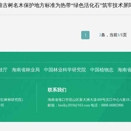
推古树名木保护地方标准为热带“绿色活化石”筑牢技术屏
1
2
条，当前
1
/1页
技厅
海南省林业局
中国林业科学研究院
中国植物志
海南
联系我们
省红树林研究院）
海南省海口市琼山区新大洲大道409号滨江中心A座18-
公司
邮箱：hnslky2019@163.com 电话：0898-66802906