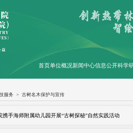
首页
单位概况
新闻中心
信息公开
科学
技服务
>
古树名木保护与宣传
院携手海师附属幼儿园开展“古树探秘”自然实践活动