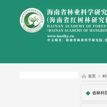
首页
>
科
◆
省林科