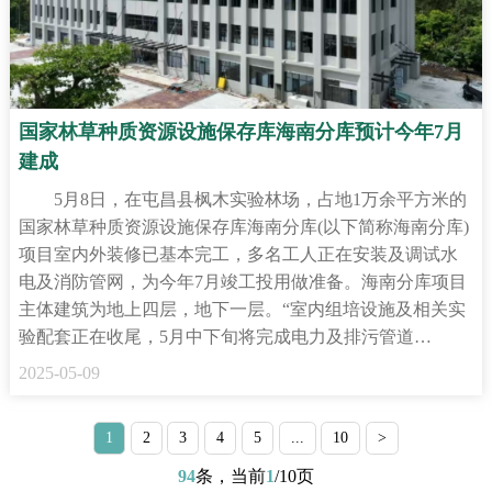
国家林草种质资源设施保存库海南分库预计今年7月
建成
5月8日，在屯昌县枫木实验林场，占地1万余平方米的
国家林草种质资源设施保存库海南分库(以下简称海南分库)
项目室内外装修已基本完工，多名工人正在安装及调试水
电及消防管网，为今年7月竣工投用做准备。海南分库项目
主体建筑为地上四层，地下一层。“室内组培设施及相关实
验配套正在收尾，5月中下旬将完成电力及排污管道…
2025-05-09
1
2
3
4
5
...
10
>
94
条，当前
1
/10页