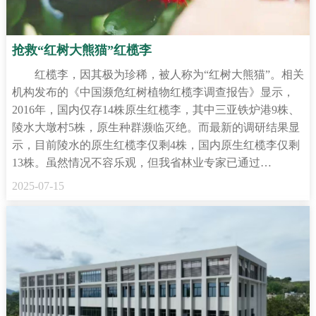
抢救“红树大熊猫”红榄李
红榄李，因其极为珍稀，被人称为“红树大熊猫”。相关
机构发布的《中国濒危红树植物红榄李调查报告》显示，
2016年，国内仅存14株原生红榄李，其中三亚铁炉港9株、
陵水大墩村5株，原生种群濒临灭绝。而最新的调研结果显
示，目前陵水的原生红榄李仅剩4株，国内原生红榄李仅剩
13株。虽然情况不容乐观，但我省林业专家已通过…
2025-07-15