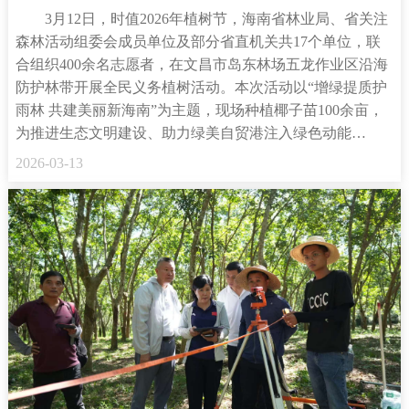
3月12日，时值2026年植树节，海南省林业局、省关注
森林活动组委会成员单位及部分省直机关共17个单位，联
合组织400余名志愿者，在文昌市岛东林场五龙作业区沿海
防护林带开展全民义务植树活动。本次活动以“增绿提质护
雨林 共建美丽新海南”为主题，现场种植椰子苗100余亩，
为推进生态文明建设、助力绿美自贸港注入绿色动能…
2026-03-13